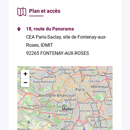
vos données
conformément
Plan et accès
à la
Politique
de
confidentialité
18, route du Panorama
de Plug in labs
CEA Paris-Saclay, site de Fontenay-aux-
Université
Paris-Saclay
*
Roses, IDMIT
92265 FONTENAY-AUX-ROSES
+
−