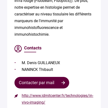
infra rouge (Fluobeam, Fluoptics)). De plus,
notre expertise en histologie permet de
caractériser au niveau tissulaire les différents
marqueurs de l'immunité par
immunohistofluorescence et
immunohistochimie.
Contacts
M. Denis GUILLANEUX
NANINCK Thibault
Contacter par mail
http://www.idmitcenter.fr/technologies/in-
Contacter
vivo-imaging/
le