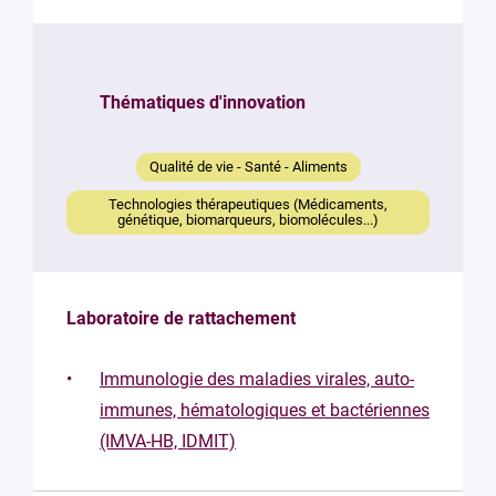
responsable
Votre
mail
Thématiques d'innovation
*
Votre
Qualité de vie - Santé - Aliments
message
*
Technologies thérapeutiques (Médicaments,
génétique, biomarqueurs, biomolécules...)
Laboratoire de rattachement
Immunologie des maladies virales, auto-
En soumettant
immunes, hématologiques et bactériennes
ce formulaire,
(IMVA-HB, IDMIT)
vous
consentez au
traitement de