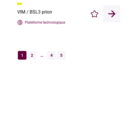
VIM / BSL3 prion
Enregistrer
Plateforme technologique
1
2
…
4
5