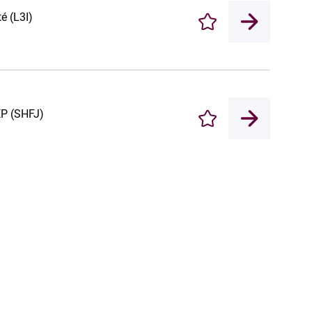
é (L3I)
Enregistrer
EP (SHFJ)
Enregistrer