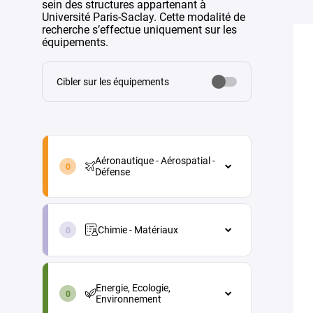
sein des structures appartenant à
Université Paris-Saclay. Cette modalité de
recherche s’effectue uniquement sur les
équipements.
Cibler sur les équipements
aeronautique-
aerospatial-
Aéronautique - Aérospatial -
defense-
Défense
fr
Aéronautique - Aérospatial - Défense
chimie-
Architecture véhicules et
materiaux-
équipements
Chimie - Matériaux
fr
Energie
Chimie - Matériaux
energie-
Maintenance aéronautique
Chimie analytique
ecologie-
Energie, Ecologie,
environnement-
Matériaux et procédés
Chimie physique (électrochimie,
Environnement
fr
thermochimie...)