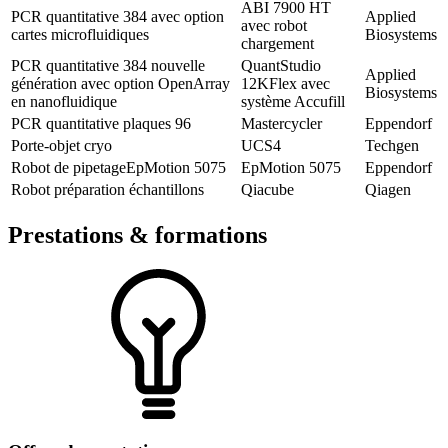
ABI 7900 HT
PCR quantitative 384 avec option
Applied
avec robot
cartes microfluidiques
Biosystems
chargement
PCR quantitative 384 nouvelle
QuantStudio
Applied
génération avec option OpenArray
12KFlex avec
Biosystems
en nanofluidique
système Accufill
PCR quantitative plaques 96
Mastercycler
Eppendorf
Porte-objet cryo
UCS4
Techgen
Robot de pipetageEpMotion 5075
EpMotion 5075
Eppendorf
Robot préparation échantillons
Qiacube
Qiagen
Prestations & formations