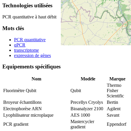
Technologies utilisées
PCR quantitative à haut débit
Mots clés
PCR quantitative
qPCR
transcriptome
expression de gènes
Equipements spécifiques
Nom
Modèle
Marque
Thermo
Fluorimètre Qubit
Qubit
Fisher
Scientific
Broyeur échantillons
Precellys Cryolys
Bertin
Electrophorèse ARN
Bioanalyzer 2100
Agilent
Lyophilisateur microplaque
AES 1000
Savant
Mastercycler
PCR gradient
Eppendorf
gradient