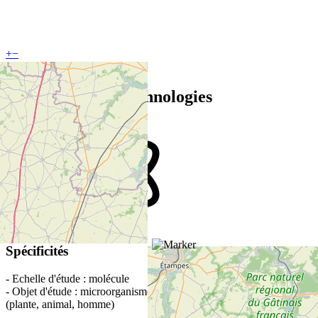
+
−
Leaflet
Equipements et technologies
Spécificités
- Echelle d'étude : molécule
- Objet d'étude : microorganismes (virus, bactérie), pan-espèces
(plante, animal, homme)