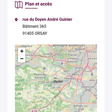
de
Plan et accès
confidentialité
de Plug in labs
Université
rue du Doyen André Guinier
Paris-Saclay
*
Bâtiment 365
91405 ORSAY
+
−