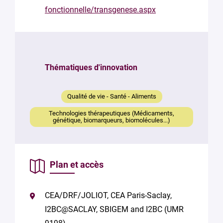
le
fonctionnelle/transgenese.aspx
responsable
Votre
mail
*
Thématiques d'innovation
Votre
message
Qualité de vie - Santé - Aliments
*
Technologies thérapeutiques (Médicaments,
génétique, biomarqueurs, biomolécules...)
Plan et accès
En soumettant
CEA/DRF/JOLIOT, CEA Paris-Saclay,
ce formulaire,
vous
I2BC@SACLAY, SBIGEM and I2BC (UMR
consentez au