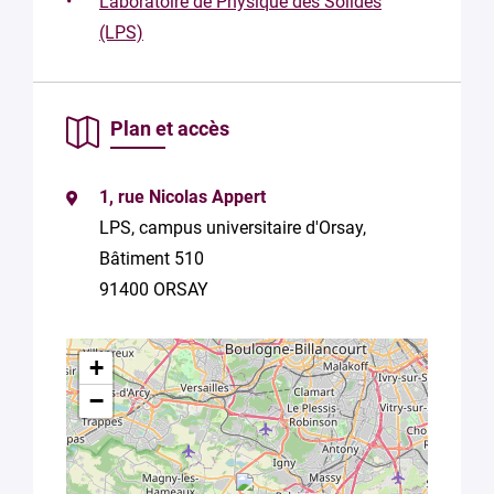
Laboratoire de Physique des Solides
consentez au
(LPS)
traitement de
vos données
conformément
à la
Politique
de
Plan et accès
confidentialité
de Plug in labs
Université
1, rue Nicolas Appert
Paris-Saclay
*
LPS, campus universitaire d'Orsay,
Bâtiment 510
91400 ORSAY
+
−