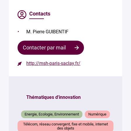
Contacts
M. Pierre GUIBENTIF
Contacter par mail
http://msh-paris-saclay.fr/
Contacter
le
responsable
Thématiques d'innovation
Votre
mail
*
Energie, Ecologie, Environnement
Numérique
Votre
Télécom, réseau convergent, fixe et mobile, internet
message
des objets