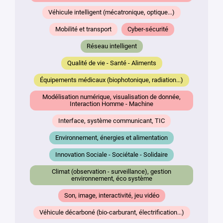
*
Véhicule intelligent (mécatronique, optique...)
Mobilité et transport
Cyber-sécurité
Réseau intelligent
Qualité de vie - Santé - Aliments
Équipements médicaux (biophotonique, radiation...)
En soumettant
Modélisation numérique, visualisation de donnée,
ce formulaire,
Interaction Homme - Machine
vous
consentez au
Interface, système communicant, TIC
traitement de
Environnement, énergies et alimentation
vos données
conformément
Innovation Sociale - Sociétale - Solidaire
à la
Politique
de
Climat (observation - surveillance), gestion
confidentialité
environnement, éco système
de Plug in labs
Son, image, interactivité, jeu vidéo
Université
Paris-Saclay
*
Véhicule décarboné (bio-carburant, électrification...)