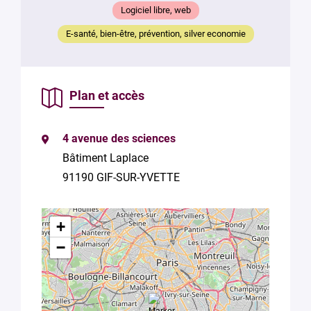
Logiciel libre, web
E-santé, bien-être, prévention, silver economie
Plan et accès
4 avenue des sciences
Bâtiment Laplace
91190 GIF-SUR-YVETTE
+
−