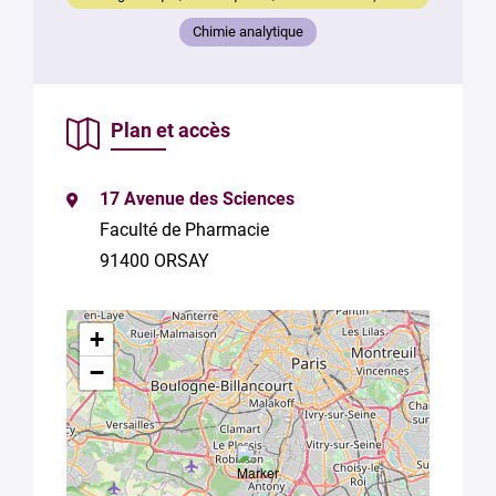
Chimie analytique
En soumettant
ce formulaire,
Plan et accès
vous
consentez au
traitement de
17 Avenue des Sciences
vos données
conformément
Faculté de Pharmacie
à la
Politique
91400 ORSAY
de
confidentialité
de Plug in labs
+
Université
Paris-Saclay
*
−