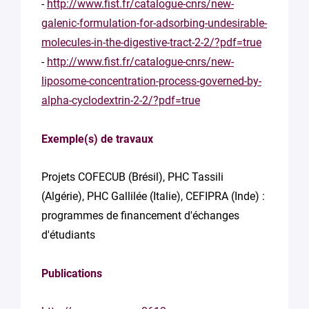
-
http://www.fist.fr/catalogue-cnrs/new-
galenic-formulation-for-adsorbing-undesirable-
molecules-in-the-digestive-tract-2-2/?pdf=true
-
http://www.fist.fr/catalogue-cnrs/new-
liposome-concentration-process-governed-by-
alpha-cyclodextrin-2-2/?pdf=true
Exemple(s) de travaux
Projets COFECUB (Brésil), PHC Tassili
(Algérie), PHC Gallilée (Italie), CEFIPRA (Inde) :
programmes de financement d'échanges
d'étudiants
Publications