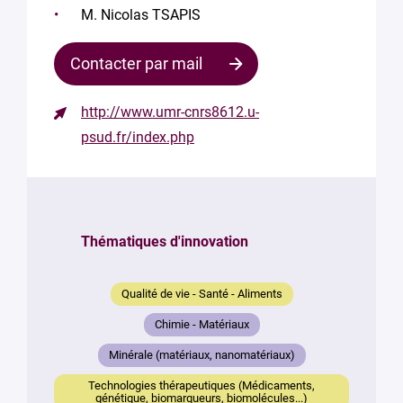
M. Nicolas TSAPIS
Contacter par mail
http://www.umr-cnrs8612.u-
Contacter
psud.fr/index.php
le
responsable
Votre
mail
Thématiques d'innovation
*
Votre
Qualité de vie - Santé - Aliments
message
*
Chimie - Matériaux
Minérale (matériaux, nanomatériaux)
Technologies thérapeutiques (Médicaments,
génétique, biomarqueurs, biomolécules...)