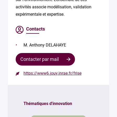
activités associe modélisation, validation
expérimentale et expertise.
Contacts
M. Anthony DELAHAYE
Contacter par mail
https://www6.jouy.inrae.fr/frise
Contacter
le
responsable
Thématiques d'innovation
Votre
mail
*