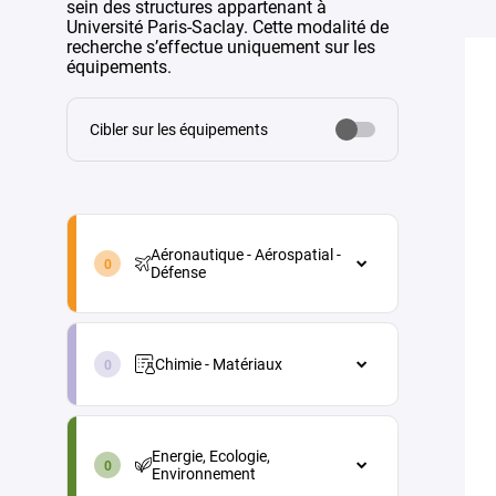
sein des structures appartenant à
Université Paris-Saclay. Cette modalité de
recherche s’effectue uniquement sur les
équipements.
Cibler sur les équipements
aeronautique-
aerospatial-
Aéronautique - Aérospatial -
defense-
Défense
fr
Aéronautique - Aérospatial - Défense
chimie-
Architecture véhicules et
materiaux-
équipements
Chimie - Matériaux
fr
Energie
Chimie - Matériaux
energie-
Maintenance aéronautique
Chimie analytique
ecologie-
Energie, Ecologie,
environnement-
Matériaux et procédés
Chimie physique (électrochimie,
Environnement
fr
thermochimie...)