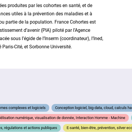
ées produites par les cohortes en santé, et de
nces utiles à la prévention des maladies et à
 ou partie de la population. France Cohortes est
issement d’avenir (PIA) piloté par l’Agence
acée sous l’égide de l’Inserm (coordinateur), l’Ined,
té Paris-Cité, et Sorbonne Université.
èmes complexes et logiciels
Conception logiciel, big-data, cloud, calculs 
lisation numérique, visualisation de donnée, Interaction Homme - Machine
, régulations et actions publiques
E-santé, bien-être, prévention, silver e