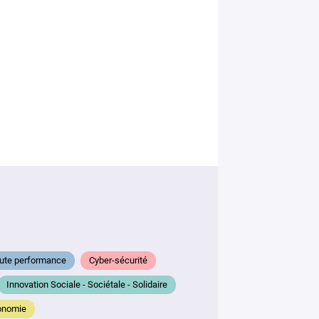
mail
*
Votre
message
*
haute performance
Cyber-sécurité
Innovation Sociale - Sociétale - Solidaire
En soumettant
ce formulaire,
conomie