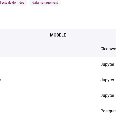
llecte de données
datamanagement
MODÈLE
Cleanw
Jupyter
n
Jupyter
Jupyter
Postgre