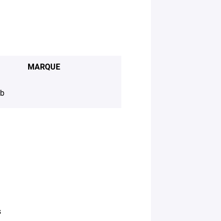
MARQUE
eb
s