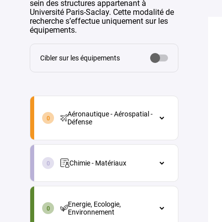
sein des structures appartenant à
Université Paris-Saclay. Cette modalité de
recherche s’effectue uniquement sur les
équipements.
Cibler sur les équipements
aeronautique-
aerospatial-
Aéronautique - Aérospatial -
defense-
Défense
fr
Aéronautique - Aérospatial - Défense
chimie-
Architecture véhicules et
materiaux-
équipements
Chimie - Matériaux
fr
Energie
Chimie - Matériaux
energie-
Maintenance aéronautique
Chimie analytique
ecologie-
Energie, Ecologie,
environnement-
Matériaux et procédés
Chimie physique (électrochimie,
Environnement
fr
thermochimie...)