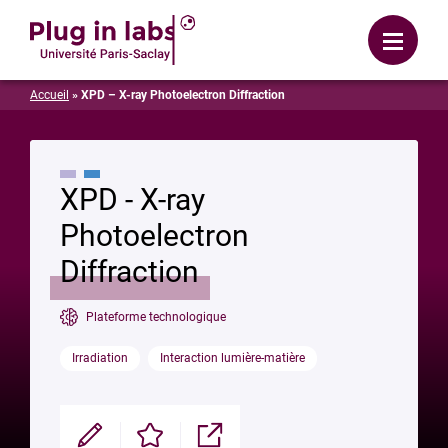
Se connecter
Menu
Accueil
»
XPD – X-ray Photoelectron Diffraction
XPD - X-ray
Photoelectron
Diffraction
Plateforme technologique
Irradiation
Interaction lumière-matière
Modifier
Enregistrer
Partager