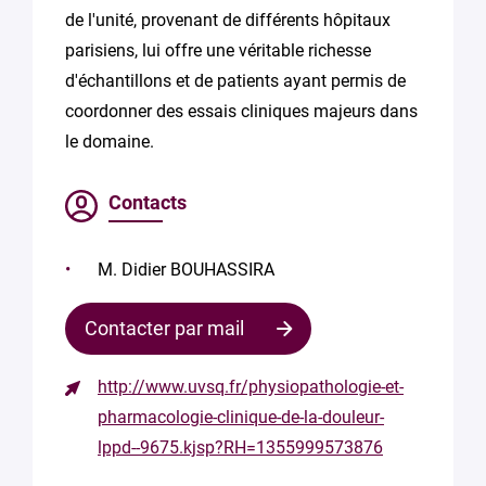
de l'unité, provenant de différents hôpitaux
parisiens, lui offre une véritable richesse
d'échantillons et de patients ayant permis de
coordonner des essais cliniques majeurs dans
le domaine.
Contacts
M. Didier BOUHASSIRA
Contacter par mail
http://www.uvsq.fr/physiopathologie-et-
Contacter
pharmacologie-clinique-de-la-douleur-
le
lppd--9675.kjsp?RH=1355999573876
responsable