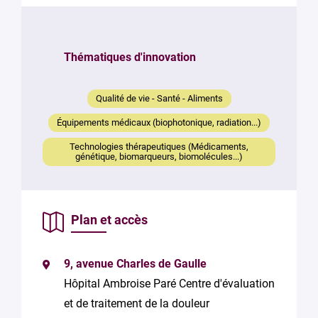
Votre
mail
*
Thématiques d'innovation
Votre
message
Qualité de vie - Santé - Aliments
*
Équipements médicaux (biophotonique, radiation...)
Technologies thérapeutiques (Médicaments,
génétique, biomarqueurs, biomolécules...)
Plan et accès
En soumettant
ce formulaire,
vous
9, avenue Charles de Gaulle
consentez au
traitement de
Hôpital Ambroise Paré Centre d'évaluation
vos données
et de traitement de la douleur
conformément