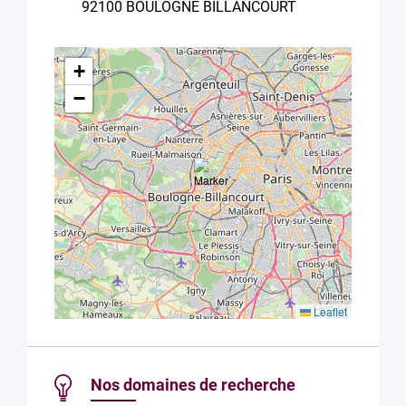
92100 BOULOGNE BILLANCOURT
à la
Politique
de
confidentialité
de Plug in labs
+
Université
−
Paris-Saclay
*
Leaflet
Nos domaines de recherche