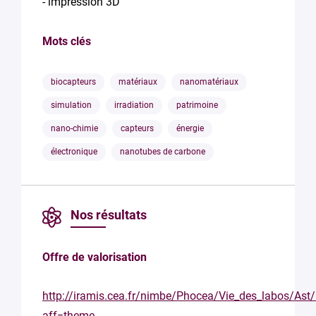
- impression 3D
Mots clés
biocapteurs
matériaux
nanomatériaux
simulation
irradiation
patrimoine
nano-chimie
capteurs
énergie
électronique
nanotubes de carbone
Nos résultats
Offre de valorisation
http://iramis.cea.fr/nimbe/Phocea/Vie_des_labos/Ast
aff=theme