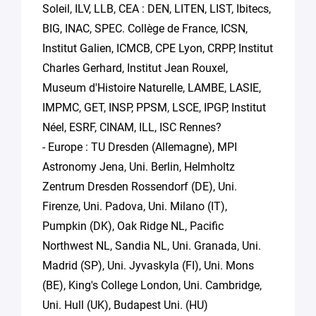
Soleil, ILV, LLB, CEA : DEN, LITEN, LIST, Ibitecs,
BIG, INAC, SPEC. Collège de France, ICSN,
Institut Galien, ICMCB, CPE Lyon, CRPP, Institut
Charles Gerhard, Institut Jean Rouxel,
Museum d'Histoire Naturelle, LAMBE, LASIE,
IMPMC, GET, INSP, PPSM, LSCE, IPGP, Institut
Néel, ESRF, CINAM, ILL, ISC Rennes?
- Europe : TU Dresden (Allemagne), MPI
Astronomy Jena, Uni. Berlin, Helmholtz
Zentrum Dresden Rossendorf (DE), Uni.
Firenze, Uni. Padova, Uni. Milano (IT),
Pumpkin (DK), Oak Ridge NL, Pacific
Northwest NL, Sandia NL, Uni. Granada, Uni.
Madrid (SP), Uni. Jyvaskyla (FI), Uni. Mons
(BE), King's College London, Uni. Cambridge,
Uni. Hull (UK), Budapest Uni. (HU)