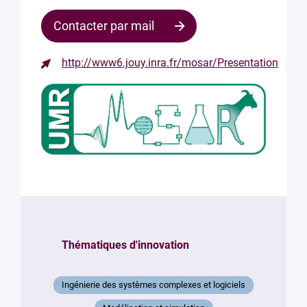
Contacter par mail
http://www6.jouy.inra.fr/mosar/Presentation
Contacter
le
responsable
Votre
mail
*
Votre
message
*
Thématiques d'innovation
Ingénierie des systèmes complexes et logiciels