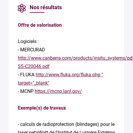
Nos résultats
Offre de valorisation
Logiciels :
- MERCURAD
http://www.canberra.com/products/insitu_systems/pd
SS-C20046.pdf
- FLUKA
http://www.fluka.org/fluka.php "
target="_blank"
- MCNP
https://mcnp.lanl.gov/
Exemple(s) de travaux
- calculs de radioprotection (blindages) pour le
laser petaWatt de l'Institut de Lumière Extrême