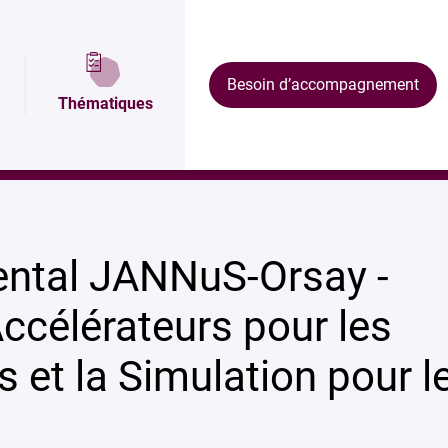
Plan et accès
Équipements
Formations
Besoin d’accompagnement
Thématiques
r les Nanosciences et la Simulation pour le Nucléaire
ental JANNuS-Orsay -
ccélérateurs pour les
et la Simulation pour l