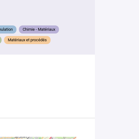
mail
*
mulation
Chimie - Matériaux
Matériaux et procédés
Votre
message
*
En soumettant
ce formulaire,