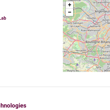
+
−
Lab
chnologies