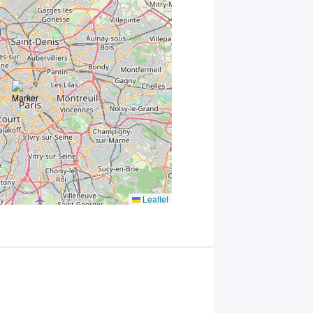
vous
consentez au
traitement de
vos données
conformément
à la
Politique
de
confidentialité
de Plug in labs
Université
Paris-Saclay
*
Leaflet