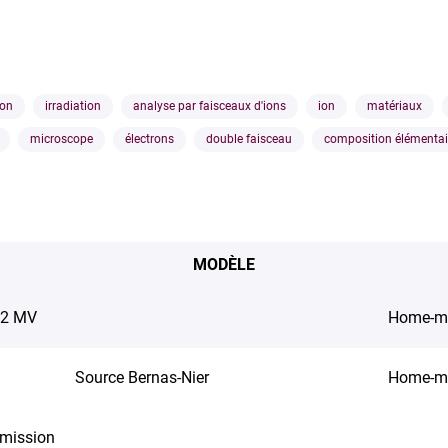
ion
irradiation
analyse par faisceaux d'ions
ion
matériaux
microscope
électrons
double faisceau
composition élémentai
MODÈLE
 2 MV
Home-m
Source Bernas-Nier
Home-m
smission