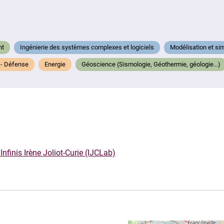
nt
Ingénierie des systèmes complexes et logiciels
Modélisation et si
 - Défense
Energie
Géoscience (Sismologie, Géothermie, géologie...)
nfinis Irène Joliot-Curie (IJCLab)