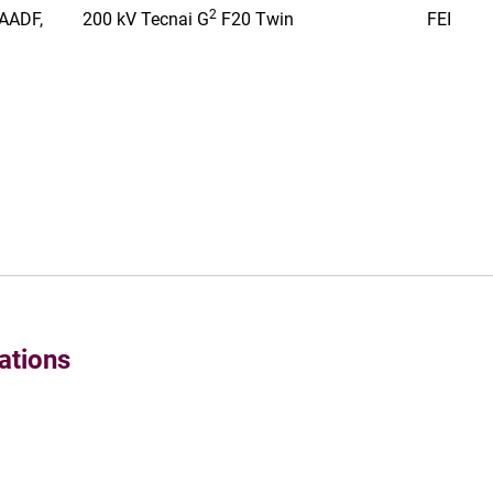
2
HAADF,
200 kV Tecnai G
F20 Twin
FEI
ations