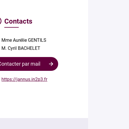
Contacts
Mme Aurélie GENTILS
M. Cyril BACHELET
Contacter par mail
https://jannus.in2p3.fr
Contacter
le
responsable
Votre