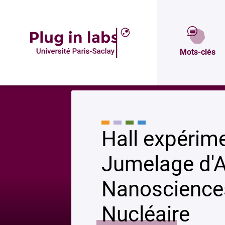
Description
Mots-clés
Accueil
»
Hall expérimental JANNuS-Orsay – Jumelage d’Accélérateurs pou
Hall expérim
Jumelage d'A
Nanosciences 
Nucléaire