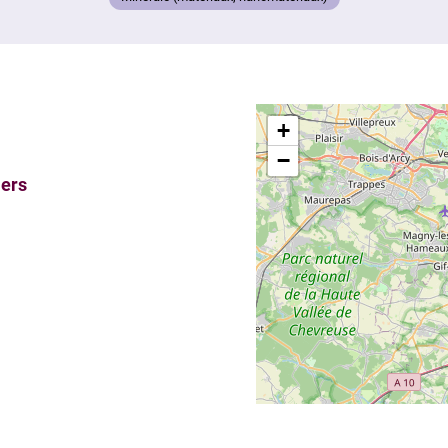
+
−
iers