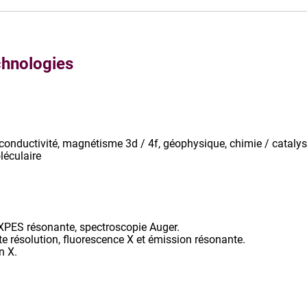
chnologies
aconductivité, magnétisme 3d / 4f, géophysique, chimie / cataly
léculaire
XPES résonante, spectroscopie Auger.
e résolution, fluorescence X et émission résonante.
n X.