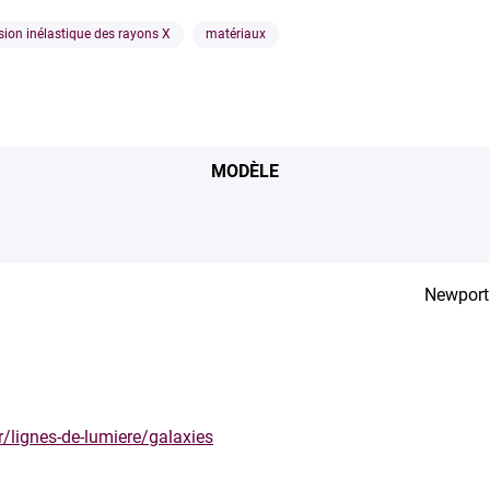
sion inélastique des rayons X
matériaux
MODÈLE
Newport
r/lignes-de-lumiere/galaxies