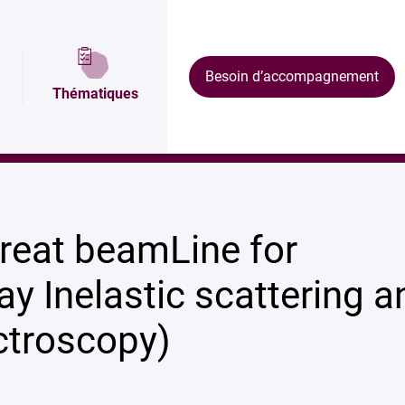
Plan et accès
Équipements
Formations
Besoin d’accompagnement
Thématiques
ring and Electron Spectroscopy)
reat beamLine for
y Inelastic scattering a
ctroscopy)