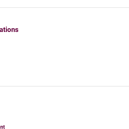
ations
nt