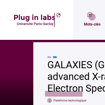
Description
Mots-clés
Accueil
»
GALAXIES (Great beamLine for advanced X-ray Inelastic scatte
GALAXIES (G
advanced X-ra
Electron Spe
Plateforme technologique