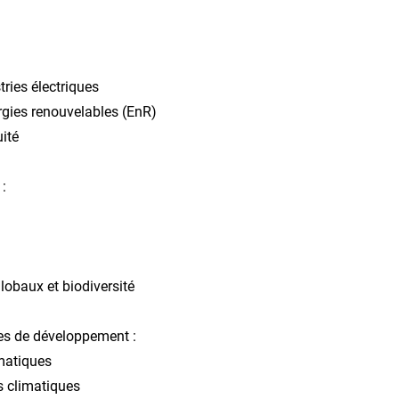
ries électriques
ergies renouvelables (EnR)
uité
 :
lobaux et biodiversité
es de développement :
matiques
s climatiques