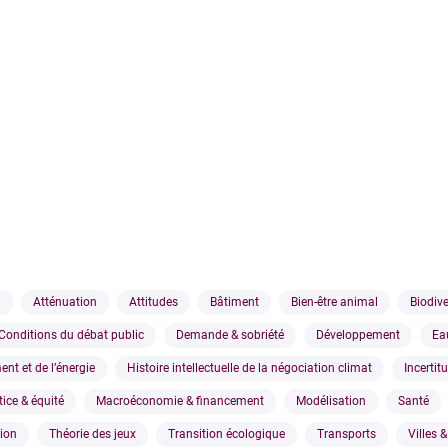
n
Atténuation
Attitudes
Bâtiment
Bien-être animal
Biodive
Conditions du débat public
Demande & sobriété
Développement
Ea
ent et de l’énergie
Histoire intellectuelle de la négociation climat
Incertit
tice & équité
Macroéconomie & financement
Modélisation
Santé
tion
Théorie des jeux
Transition écologique
Transports
Villes &