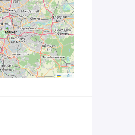
ce formulaire,
vous
consentez au
traitement de
vos données
conformément
à la
Politique
de
confidentialité
de Plug in labs
Université
Paris-Saclay
*
Leaflet