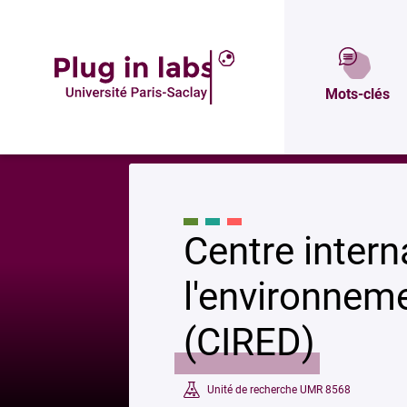
Description
P
Mots-clés
Accueil
»
Centre international de recherche sur l’environnement et le dé
Centre intern
l'environnem
(CIRED)
Unité de recherche UMR 8568