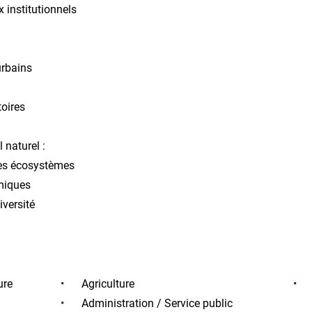
x institutionnels
rbains
toires
 naturel :
des écosystèmes
émiques
iversité
ure
Agriculture
Administration / Service public