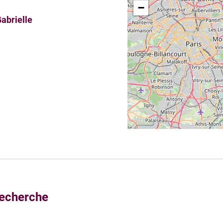
−
Gabrielle
recherche