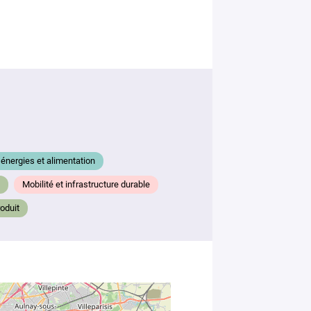
Votre
mail
*
Votre
message
*
énergies et alimentation
Mobilité et infrastructure durable
oduit
En soumettant