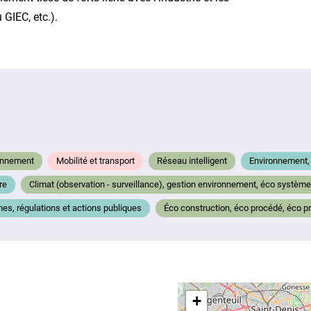
 GIEC, etc.).
ronnement
Mobilité et transport
Réseau intelligent
Environnement, 
re
Climat (observation - surveillance), gestion environnement, éco système
es, régulations et actions publiques
Éco construction, éco procédé, éco pr
+