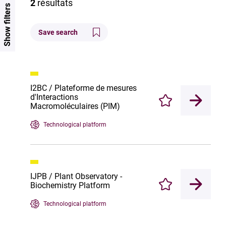
2
résultats
Show filters
Save search
I2BC / Plateforme de mesures
d'Interactions
Enregistrer
Macromoléculaires (PIM)
Technological platform
IJPB / Plant Observatory -
Biochemistry Platform
Enregistrer
Technological platform