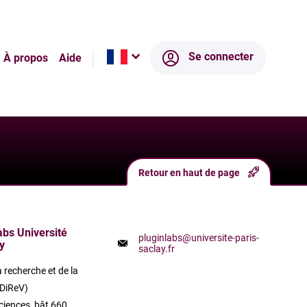
compagné pour trouver la bonne structure
Se connecter
À propos
Aide
 lignes de votre problématique et l’équipe
era en toute confidentialité.
Retour en haut de page
labs Université
pluginlabs@universite-paris-
y
saclay.fr
a recherche et de la
(DiReV)
ciences, bât 660