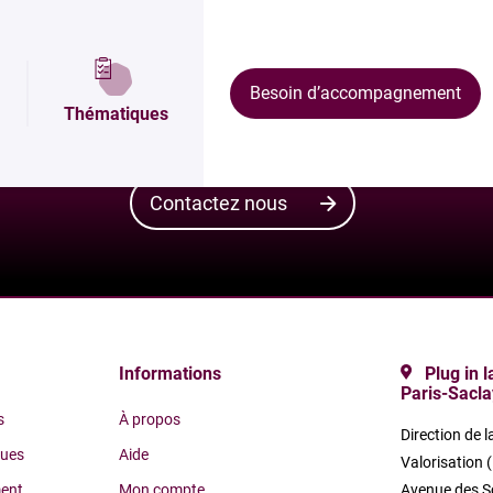
Vous avez un besoin et vous souhaitez être ac
Besoin d’accompagnement
de recherche publique ? Renseignez les grandes
Thématiques
Plug in labs Université Paris-Saclay vous aiguill
Contactez nous
Informations
Plug in 
Paris-Sacla
s
À propos
Direction de l
ques
Aide
Valorisation 
ent
Mon compte
Avenue des S