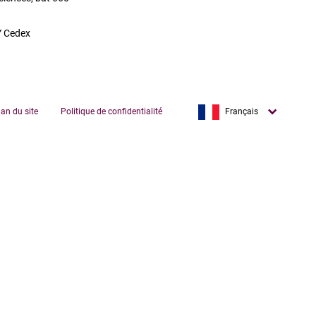
 Cedex
English
lan du site
Politique de confidentialité
Français