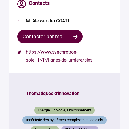
Contacts
M. Alessandro COATI
Contacter par mail
https://www.synchrotron-
Contacter
soleil.fr/fr/lignes-de-lumiere/sixs
le
responsable
Votre
mail
Thématiques d'innovation
*
Votre
Energie, Ecologie, Environnement
message
*
Ingénierie des systèmes complexes et logiciels