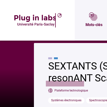
Description
Mots-clés
Accueil
»
SEXTANTS (Soft x-ray EXperimenT resonANT Scattering)
SEXTANTS (S
resonANT Sca
Plateforme technologique
Systèmes électroniques
Spectroscopi