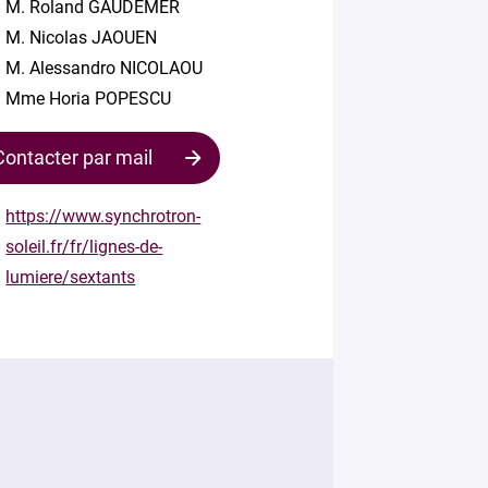
M. Roland GAUDEMER
M. Nicolas JAOUEN
M. Alessandro NICOLAOU
Mme Horia POPESCU
Contacter par mail
https://www.synchrotron-
soleil.fr/fr/lignes-de-
Contacter
lumiere/sextants
le
responsable
Votre
mail
*