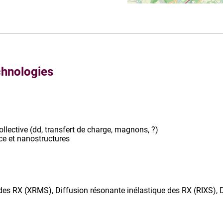
chnologies
ollective (dd, transfert de charge, magnons, ?)
ce et nanostructures
es RX (XRMS), Diffusion résonante inélastique des RX (RIXS), D