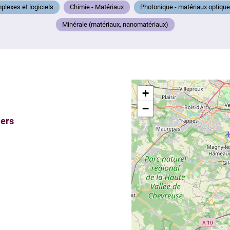
lexes et logiciels
Chimie - Matériaux
Photonique - matériaux optique
Minérale (matériaux, nanomatériaux)
+
−
iers