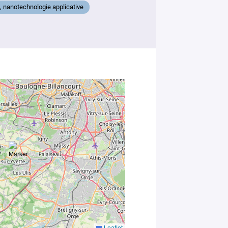
, nanotechnologie applicative
Votre
message
*
En soumettant
ce formulaire,
vous
consentez au
traitement de
vos données
Leaflet