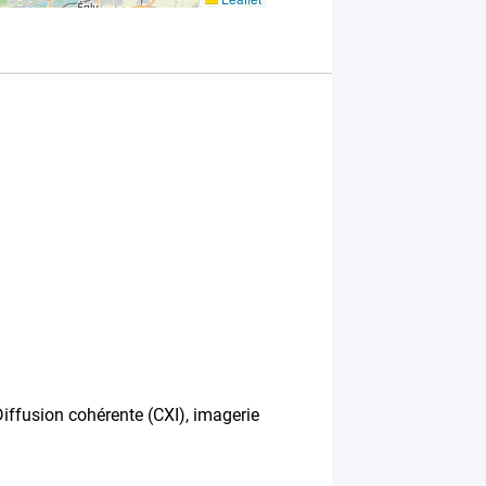
conformément
à la
Politique
de
confidentialité
de Plug in labs
Université
Paris-Saclay
*
iffusion cohérente (CXI), imagerie