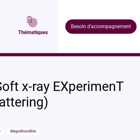
Plan et accès
Équipements
Formations
Besoin d’accompagnement
Thématiques
oft x-ray EXperimenT
ttering)
e
Magnétométrie