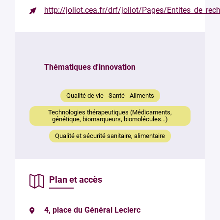
http://joliot.cea.fr/drf/joliot/Pages/Entites_de_
Contacter
le
responsable
Thématiques d'innovation
Votre
mail
*
Qualité de vie - Santé - Aliments
Votre
Technologies thérapeutiques (Médicaments,
message
génétique, biomarqueurs, biomolécules...)
*
Qualité et sécurité sanitaire, alimentaire
Plan et accès
4, place du Général Leclerc
En soumettant