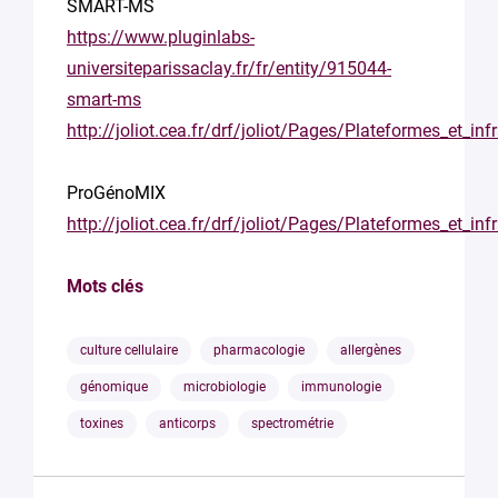
SMART-MS
https://www.pluginlabs-
universiteparissaclay.fr/fr/entity/915044-
smart-ms
http://joliot.cea.fr/drf/joliot/Pages/Plateformes_et
ProGénoMIX
http://joliot.cea.fr/drf/joliot/Pages/Plateformes_et_
Mots clés
culture cellulaire
pharmacologie
allergènes
génomique
microbiologie
immunologie
toxines
anticorps
spectrométrie