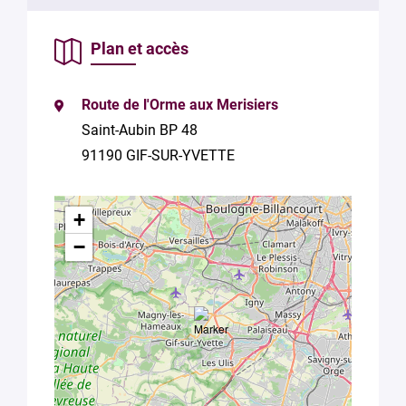
Plan et accès
Route de l'Orme aux Merisiers
En soumettant
Saint-Aubin BP 48
ce formulaire,
vous
91190 GIF-SUR-YVETTE
consentez au
traitement de
vos données
+
conformément
à la
Politique
−
de
confidentialité
de Plug in labs
Université
Paris-Saclay
*