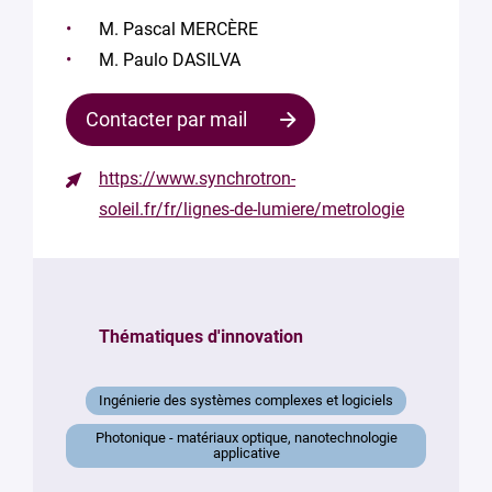
M. Pascal MERCÈRE
M. Paulo DASILVA
Contacter par mail
https://www.synchrotron-
Contacter
soleil.fr/fr/lignes-de-lumiere/metrologie
le
responsable
Votre
mail
Thématiques d'innovation
*
Votre
Ingénierie des systèmes complexes et logiciels
message
*
Photonique - matériaux optique, nanotechnologie
applicative