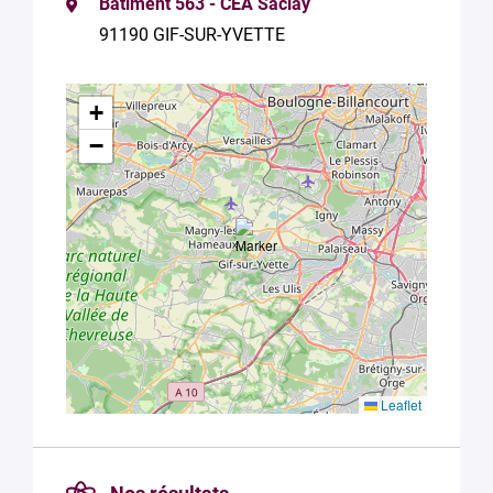
Bâtiment 563 - CEA Saclay
91190 GIF-SUR-YVETTE
+
−
Leaflet