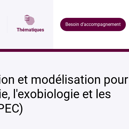
lan et accès
Domaines de recherche
Nos résu
Besoin d’accompagnement
Thématiques
ogie et les comètes (IMPEC)
ion et modélisation pour
e, l'exobiologie et les
PEC)