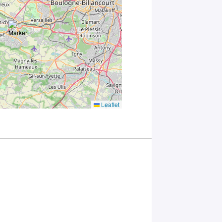
ce formulaire,
vous
consentez au
traitement de
vos données
conformément
à la
Politique
de
confidentialité
de Plug in labs
Leaflet
Université
Paris-Saclay
*