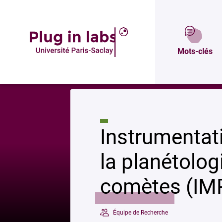
Description
P
Mots-clés
Accueil
»
Instrumentation et modélisation pour la planétologie, l’exobiol
Instrumentat
la planétologi
comètes (IM
Équipe de Recherche