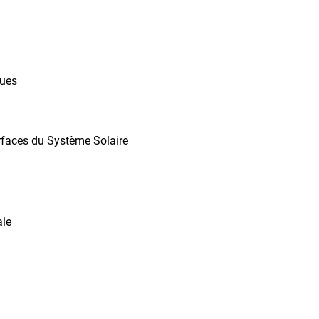
ques
rfaces du Système Solaire
ale