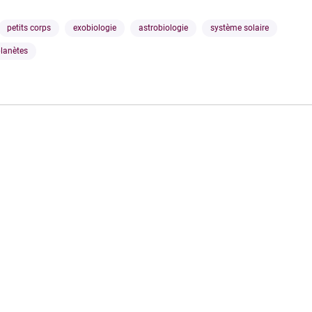
petits corps
exobiologie
astrobiologie
système solaire
planètes