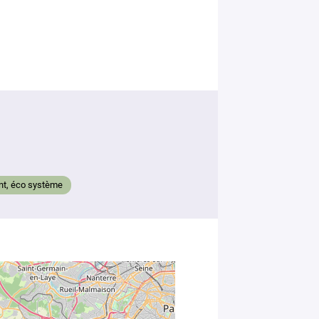
Votre
mail
*
Votre
message
*
ent, éco système
En soumettant