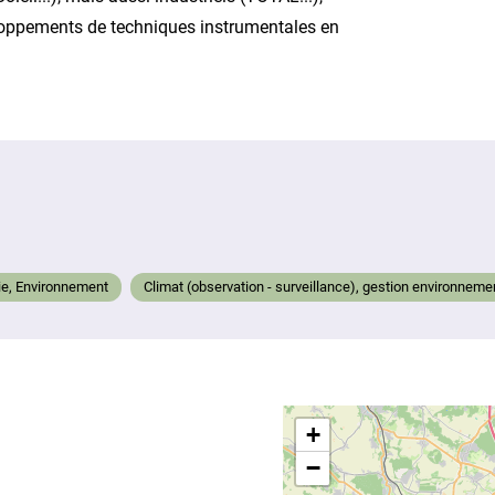
oppements de techniques instrumentales en
ie, Environnement
Climat (observation - surveillance), gestion environnem
+
−