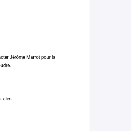
tacter Jérôme Marrot pour la
oudre.
urales