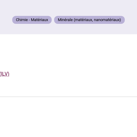
Chimie - Matériaux
Minérale (matériaux, nanomatériaux)
(ILV)