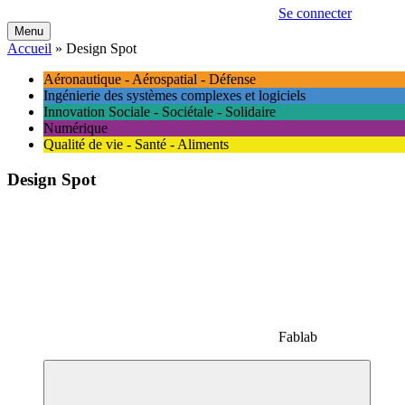
Se connecter
Menu
Accueil
»
Design Spot
Aéronautique - Aérospatial - Défense
Ingénierie des systèmes complexes et logiciels
Innovation Sociale - Sociétale - Solidaire
Numérique
Qualité de vie - Santé - Aliments
Design Spot
Fablab