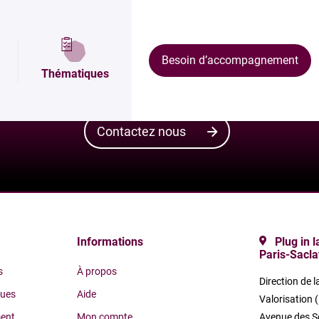
Vous avez un besoin et vous souhaitez être ac
Besoin d’accompagnement
de recherche publique ? Renseignez les grandes
Thématiques
Plug in labs Université Paris-Saclay vous aiguill
Contactez nous
Informations
Plug in 
Paris-Sacla
s
À propos
Direction de l
ques
Aide
Valorisation 
ent
Mon compte
Avenue des S