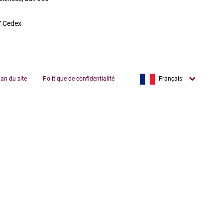
 Cedex
English
lan du site
Politique de confidentialité
Français