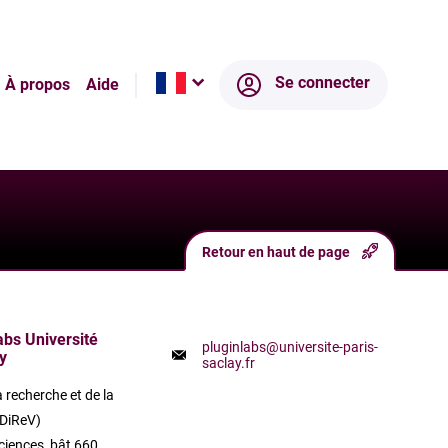
compagné pour trouver la bonne structure
Se connecter
À propos
Aide
 lignes de votre problématique et l’équipe
era en toute confidentialité.
Retour en haut de page
labs Université
pluginlabs@universite-paris-
y
saclay.fr
a recherche et de la
(DiReV)
ciences, bât 660