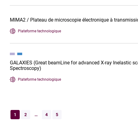
MIMA2 / Plateau de microscopie électronique à transmiss
Plateforme technologique
GALAXIES (Great beamLine for advanced X-ray Inelastic sca
Spectroscopy)
Plateforme technologique
1
2
…
4
5