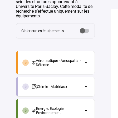
sein des structures appartenant à
Université Paris-Saclay. Cette modalité de
recherche s’effectue uniquement sur les
équipements.
Cibler sur les équipements
aeronautique-
aerospatial-
Aéronautique - Aérospatial -
defense-
Défense
fr
Aéronautique - Aérospatial - Défense
chimie-
Architecture véhicules et
materiaux-
équipements
Chimie - Matériaux
fr
Energie
Chimie - Matériaux
energie-
Maintenance aéronautique
Chimie analytique
ecologie-
Energie, Ecologie,
environnement-
Matériaux et procédés
Chimie physique (électrochimie,
Environnement
fr
thermochimie...)