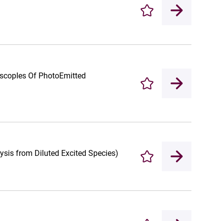
Enregistrer
scopIes Of PhotoEmitted
Enregistrer
ysis from Diluted Excited Species)
Enregistrer