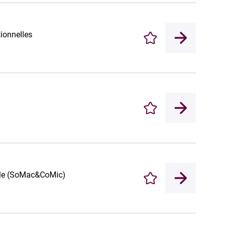
tionnelles
Enregistrer
Enregistrer
cale (SoMac&CoMic)
Enregistrer