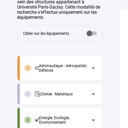
sein des structures appartenant à
Université Paris-Saclay. Cette modalité de
recherche s’effectue uniquement sur les
équipements.
Cibler sur les équipements
aeronautique-
aerospatial-
Aéronautique - Aérospatial -
defense-
Défense
fr
Aéronautique - Aérospatial - Défense
chimie-
Architecture véhicules et
materiaux-
équipements
Chimie - Matériaux
fr
Energie
Chimie - Matériaux
energie-
Maintenance aéronautique
Chimie analytique
ecologie-
Energie, Ecologie,
environnement-
Matériaux et procédés
Chimie physique (électrochimie,
Environnement
fr
thermochimie...)