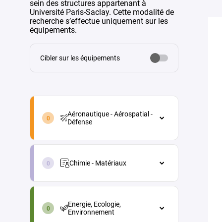
sein des structures appartenant à
Université Paris-Saclay. Cette modalité de
recherche s’effectue uniquement sur les
équipements.
Cibler sur les équipements
aeronautique-
aerospatial-
Aéronautique - Aérospatial -
defense-
Défense
fr
Aéronautique - Aérospatial - Défense
chimie-
Architecture véhicules et
materiaux-
équipements
Chimie - Matériaux
fr
Energie
Chimie - Matériaux
energie-
Maintenance aéronautique
Chimie analytique
ecologie-
Energie, Ecologie,
environnement-
Matériaux et procédés
Chimie physique (électrochimie,
Environnement
fr
thermochimie...)