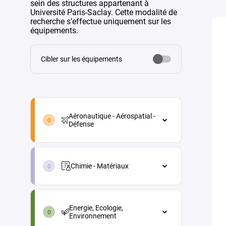
sein des structures appartenant à
Université Paris-Saclay. Cette modalité de
recherche s’effectue uniquement sur les
équipements.
Cibler sur les équipements
aeronautique-
aerospatial-
Aéronautique - Aérospatial -
defense-
Défense
fr
Aéronautique - Aérospatial - Défense
chimie-
Architecture véhicules et
materiaux-
équipements
Chimie - Matériaux
fr
Energie
Chimie - Matériaux
energie-
Maintenance aéronautique
Chimie analytique
ecologie-
Energie, Ecologie,
environnement-
Matériaux et procédés
Chimie physique (électrochimie,
Environnement
fr
thermochimie...)