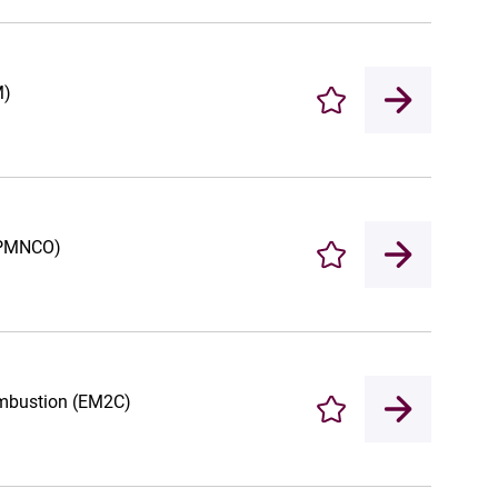
M)
Enregistrer
 (PMNCO)
Enregistrer
ombustion (EM2C)
Enregistrer