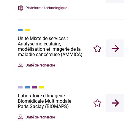
Plateforme technologique
Unité Mixte de services :
Analyse moléculaire,
modélisation et imagerie de la
Enregistrer
maladie cancéreuse (AMMICA)
Unité de recherche
Laboratoire d'Imagerie
Biomédicale Multimodale
Enregistrer
Paris Saclay (BIOMAPS)
Unité de recherche