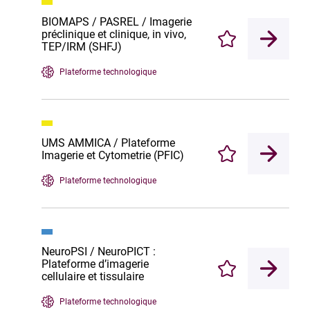
BIOMAPS / PASREL / Imagerie
préclinique et clinique, in vivo,
Enregistrer
TEP/IRM (SHFJ)
Plateforme technologique
UMS AMMICA / Plateforme
Imagerie et Cytometrie (PFIC)
Enregistrer
Plateforme technologique
NeuroPSI / NeuroPICT :
Plateforme d’imagerie
Enregistrer
cellulaire et tissulaire
Plateforme technologique