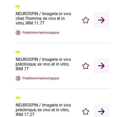
NEUROSPIN / Imagerie in vivo
chez l'homme, ex vivo et in
Enregistrer
vitro, IRM 11.7T
Plateforme technologique
NEUROSPIN / Imagerie in vivo
préclinique, ex vivo et in vitro,
Enregistrer
IRM 7T
Plateforme technologique
NEUROSPIN / Imagerie in vivo
préclinique, ex vivo et in vitro,
Enregistrer
IRM 17.2T