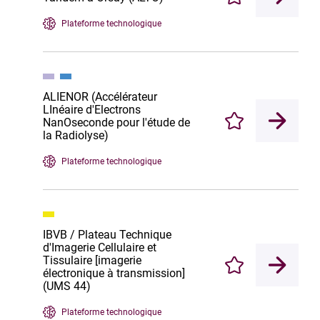
Enregistrer
Plateforme technologique
ALIENOR (Accélérateur
LInéaire d'Electrons
NanOseconde pour l'étude de
Enregistrer
la Radiolyse)
Plateforme technologique
IBVB / Plateau Technique
d'Imagerie Cellulaire et
Tissulaire [imagerie
Enregistrer
électronique à transmission]
(UMS 44)
Plateforme technologique