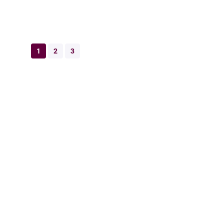
1
2
3