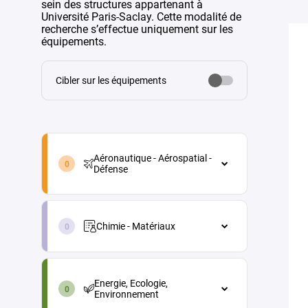
sein des structures appartenant à
Université Paris-Saclay. Cette modalité de
recherche s’effectue uniquement sur les
équipements.
Cibler sur les équipements
aeronautique-
aerospatial-
Aéronautique - Aérospatial -
defense-
Défense
fr
Aéronautique - Aérospatial - Défense
chimie-
Architecture véhicules et
materiaux-
équipements
Chimie - Matériaux
fr
Energie
Chimie - Matériaux
energie-
Maintenance aéronautique
Chimie analytique
ecologie-
Energie, Ecologie,
environnement-
Matériaux et procédés
Chimie physique (électrochimie,
Environnement
fr
thermochimie...)