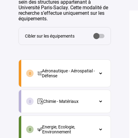
sein des structures appartenant à
Université Paris-Saclay. Cette modalité de
recherche s’effectue uniquement sur les
équipements.
Cibler sur les équipements
aeronautique-
aerospatial-
Aéronautique - Aérospatial -
defense-
Défense
fr
Aéronautique - Aérospatial - Défense
chimie-
Architecture véhicules et
materiaux-
équipements
Chimie - Matériaux
fr
Energie
Chimie - Matériaux
energie-
Maintenance aéronautique
Chimie analytique
ecologie-
Energie, Ecologie,
environnement-
Matériaux et procédés
Chimie physique (électrochimie,
Environnement
fr
thermochimie...)