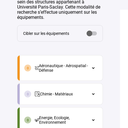
sein des structures appartenant à
Université Paris-Saclay. Cette modalité de
recherche s’effectue uniquement sur les
équipements.
Cibler sur les équipements
aeronautique-
aerospatial-
Aéronautique - Aérospatial -
defense-
Défense
fr
Aéronautique - Aérospatial - Défense
chimie-
Architecture véhicules et
materiaux-
équipements
Chimie - Matériaux
fr
Energie
Chimie - Matériaux
energie-
Maintenance aéronautique
Chimie analytique
ecologie-
Energie, Ecologie,
environnement-
Matériaux et procédés
Chimie physique (électrochimie,
Environnement
fr
thermochimie...)