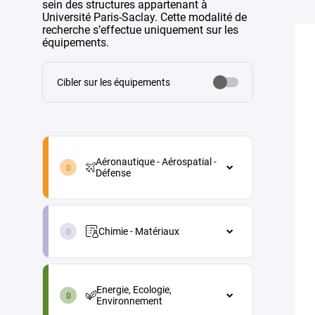
sein des structures appartenant à
Université Paris-Saclay. Cette modalité de
recherche s’effectue uniquement sur les
équipements.
Cibler sur les équipements
aeronautique-
aerospatial-
Aéronautique - Aérospatial -
defense-
Défense
fr
Aéronautique - Aérospatial - Défense
chimie-
Architecture véhicules et
materiaux-
équipements
Chimie - Matériaux
fr
Energie
Chimie - Matériaux
energie-
Maintenance aéronautique
Chimie analytique
ecologie-
Energie, Ecologie,
environnement-
Matériaux et procédés
Chimie physique (électrochimie,
Environnement
fr
thermochimie...)