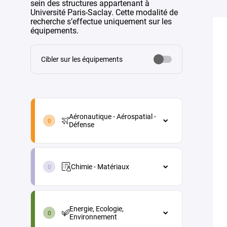
sein des structures appartenant à
Université Paris-Saclay. Cette modalité de
recherche s’effectue uniquement sur les
équipements.
Cibler sur les équipements
aeronautique-
aerospatial-
Aéronautique - Aérospatial -
defense-
Défense
fr
Aéronautique - Aérospatial - Défense
chimie-
Architecture véhicules et
materiaux-
équipements
Chimie - Matériaux
fr
Energie
Chimie - Matériaux
energie-
Maintenance aéronautique
Chimie analytique
ecologie-
Energie, Ecologie,
environnement-
Matériaux et procédés
Chimie physique (électrochimie,
Environnement
fr
thermochimie...)